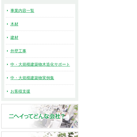
事業内容一覧
木材
建材
外壁工事
中・大規模建築物木造化サポート
中・大規模建築物実例集
お客様支援