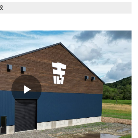
設
Play
Video